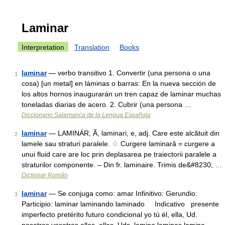
Laminar
Interpretation
Translation
Books
laminar
— verbo transitivo 1. Convertir (una persona o una
1
cosa) [un metal] en láminas o barras: En la nueva sección de
los altos hornos inaugurarán un tren capaz de laminar muchas
toneladas diarias de acero. 2. Cubrir (una persona …
Diccionario Salamanca de la Lengua Española
laminar
— LAMINÁR, Ă, laminari, e, adj. Care este alcătuit din
2
lamele sau straturi paralele. ♢ Curgere laminară = curgere a
unui fluid care are loc prin deplasarea pe traiectorii paralele a
straturilor componente. – Din fr. laminaire. Trimis de&#8230; …
Dicționar Român
laminar
— Se conjuga como: amar Infinitivo: Gerundio:
3
Participio: laminar laminando laminado Indicativo presente
imperfecto pretérito futuro condicional yo tú él, ella, Ud.