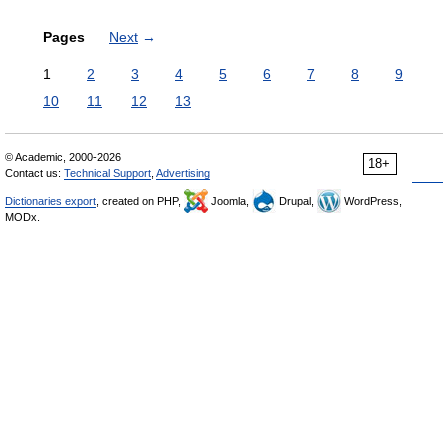
Pages
Next
→
1
2
3
4
5
6
7
8
9
10
11
12
13
© Academic, 2000-2026
18+
Contact us:
Technical Support
,
Advertising
Dictionaries export
, created on PHP,
Joomla,
Drupal,
WordPress,
MODx.