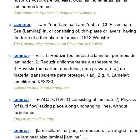
nosotros vosotros ellos, ellas, Uds. lamino laminas lamina
laminamos lamináis …
Wordreference Spanish Conjugations Dictionary
Laminar
— Lam i*nar, Laminal Lam i*nal, a. [Cf. F. laminaire.
4
See {Lamina}] In, or consisting of, thin plates or layers; having
the form of a thin plate or lamina. [1913 Webster] …
The Collaborative International Dictionary of English
laminar
— v. tr. 1. Reduzir (os metais) a lâminas, por meio de
5
laminador. 2. Reduzir uniformemente a espessura de.
3. Revestir (um cartão, uma folha, uma gravura, etc.) de
material transparente para proteger. • adj. 2 g. 4. Lamelar;
lameliforme.&#8230; …
Dicionário da Língua Portuguesa
laminar
— ► ADJECTIVE 1) consisting of laminae. 2) Physics
6
(of fluid flow) taking place along unchanging lines, without
turbulence …
English terms dictionary
laminar
— [lam′inəllam′i nər] adj. composed of, arranged in, or
7
like laminae: also laminal [lam′inəl] …