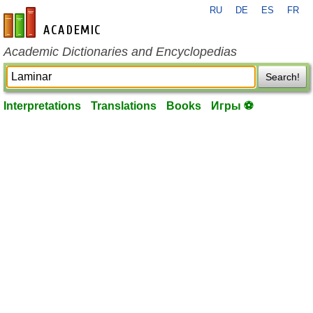
RU
DE
ES
FR
en-academic.com
Academic Dictionaries and Encyclopedias
Search!
Interpretations
Translations
Books
Игры ⚽