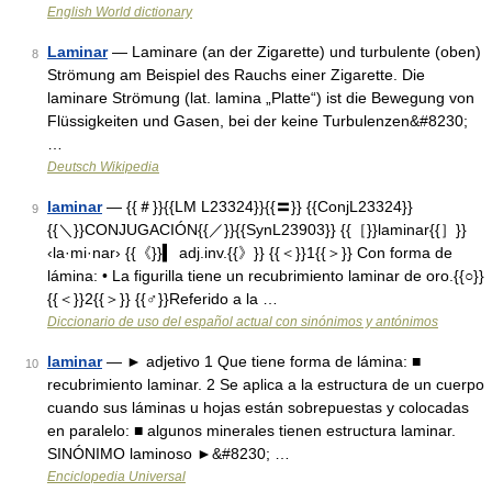
English World dictionary
Laminar
— Laminare (an der Zigarette) und turbulente (oben)
8
Strömung am Beispiel des Rauchs einer Zigarette. Die
laminare Strömung (lat. lamina „Platte“) ist die Bewegung von
Flüssigkeiten und Gasen, bei der keine Turbulenzen&#8230;
…
Deutsch Wikipedia
laminar
— {{＃}}{{LM L23324}}{{〓}} {{ConjL23324}}
9
{{＼}}CONJUGACIÓN{{／}}{{SynL23903}} {{［}}laminar{{］}}
‹la·mi·nar› {{《}}▍ adj.inv.{{》}} {{＜}}1{{＞}} Con forma de
lámina: • La figurilla tiene un recubrimiento laminar de oro.{{○}}
{{＜}}2{{＞}} {{♂}}Referido a la …
Diccionario de uso del español actual con sinónimos y antónimos
laminar
— ► adjetivo 1 Que tiene forma de lámina: ■
10
recubrimiento laminar. 2 Se aplica a la estructura de un cuerpo
cuando sus láminas u hojas están sobrepuestas y colocadas
en paralelo: ■ algunos minerales tienen estructura laminar.
SINÓNIMO laminoso ►&#8230; …
Enciclopedia Universal